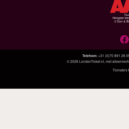
Hoogste kre
© Dun & Br
Telefoon
:
+31 (0)70 891 26 0
© 2026
LondenTicket.nl
, met alleenrech
Ticmate's 