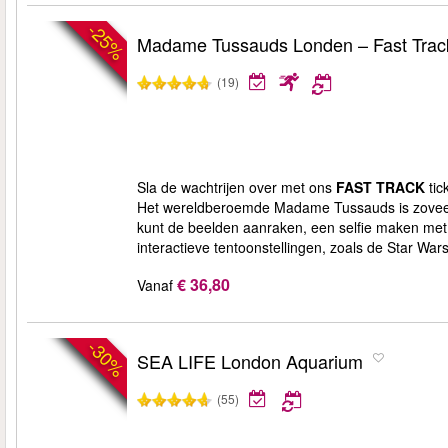
-25%
Madame Tussauds Londen – Fast Trac
(19)
Sla de wachtrijen over met ons
FAST TRACK
tic
Het wereldberoemde Madame Tussauds is zovee
kunt de beelden aanraken, een selfie maken met 
interactieve tentoonstellingen, zoals de Star Wa
€ 36,80
Vanaf
-30%
SEA LIFE London Aquarium
(55)