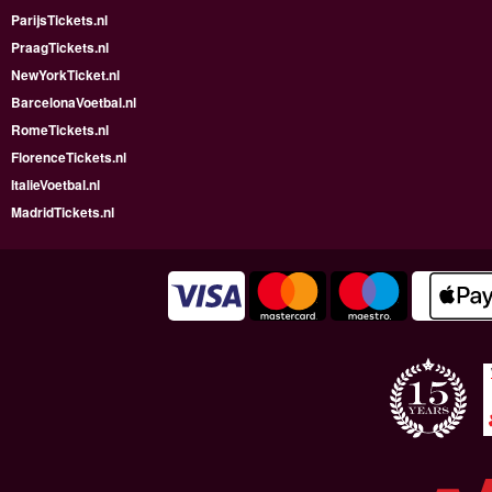
ParijsTickets.nl
PraagTickets.nl
NewYorkTicket.nl
BarcelonaVoetbal.nl
RomeTickets.nl
FlorenceTickets.nl
ItalieVoetbal.nl
MadridTickets.nl