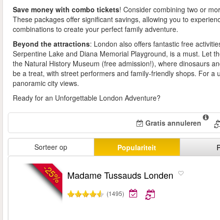
Save money with combo tickets
! Consider combining two or more
These packages offer significant savings, allowing you to experien
combinations to create your perfect family adventure.
Beyond the attractions
: London also offers fantastic free activiti
Serpentine Lake and Diana Memorial Playground, is a must. Let the 
the Natural History Museum (free admission!), where dinosaurs and 
be a treat, with street performers and family-friendly shops. For a 
panoramic city views.
Ready for an Unforgettable London Adventure?
Gratis annuleren
Sorteer op
Populariteit
P
-25%
Madame Tussauds Londen
(1495)