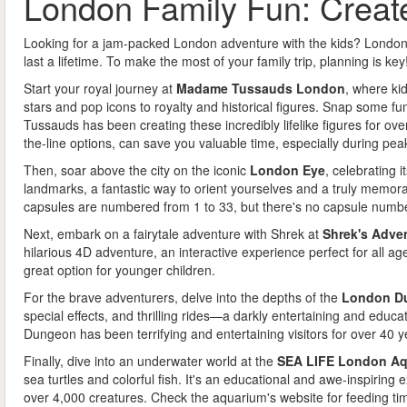
London Family Fun: Creat
Looking for a jam-packed London adventure with the kids? London of
last a lifetime. To make the most of your family trip, planning is key
Start your royal journey at
Madame Tussauds London
, where kid
stars and pop icons to royalty and historical figures. Snap some f
Tussauds has been creating these incredibly lifelike figures for over
the-line options, can save you valuable time, especially during pe
Then, soar above the city on the iconic
London Eye
, celebrating 
landmarks, a fantastic way to orient yourselves and a truly memor
capsules are numbered from 1 to 33, but there's no capsule number
Next, embark on a fairytale adventure with Shrek at
Shrek's Adve
hilarious 4D adventure, an interactive experience perfect for all age
great option for younger children.
For the brave adventurers, delve into the depths of the
London D
special effects, and thrilling rides—a darkly entertaining and educa
Dungeon has been terrifying and entertaining visitors for over 40 ye
Finally, dive into an underwater world at the
SEA LIFE London A
sea turtles and colorful fish. It's an educational and awe-inspirin
over 4,000 creatures. Check the aquarium's website for feeding tim