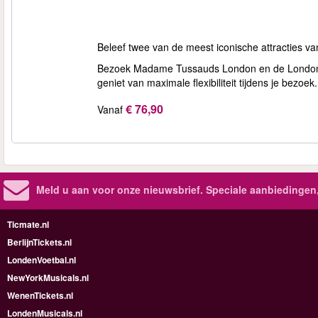
Beleef twee van de meest iconische attracties v
Bezoek Madame Tussauds London en de London 
geniet van maximale flexibiliteit tijdens je bezoek.
€ 76,90
Vanaf
Meld u aan voor onze nieuwsbrief. Speciale aanbiedingen
Ticmate.nl
BerlijnTickets.nl
LondenVoetbal.nl
NewYorkMusicals.nl
WenenTickets.nl
LondenMusicals.nl