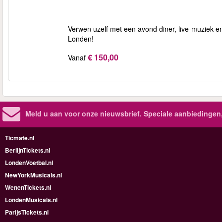
Verwen uzelf met een avond diner, live‑muziek e
Londen!
€ 150,00
Vanaf
Meld u aan voor onze nieuwsbrief. Speciale aanbiedingen
Ticmate.nl
BerlijnTickets.nl
LondenVoetbal.nl
NewYorkMusicals.nl
WenenTickets.nl
LondenMusicals.nl
ParijsTickets.nl