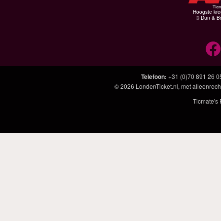
Hoogste kre
© Dun & Br
Telefoon
:
+31 (0)70 891 26 0
© 2026
LondenTicket.nl
, met alleenrech
Ticmate's 