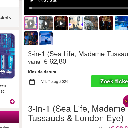
ickets
3-in-1 (Sea Life, Madame Tussa
€ 62,80
vanaf
Kies de datum
Zoek ticke
vri, 7 aug 2026
 een
nse
-
3-in-1 (Sea Life, Madame
Tussauds & London Eye)
onden