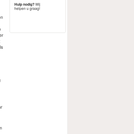
Hulp nodig?
Wij
helpen u graag!
en
e
er
t
ls
g
ar
an