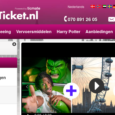
Nederlands
070 891 26 05
seeing
Vervoersmiddelen
Harry Potter
Aanbiedingen
gen