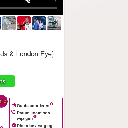
uds & London Eye)
ts
30%
Gratis annuleren
Datum kosteloos
wijzigen
Direct bevestiging