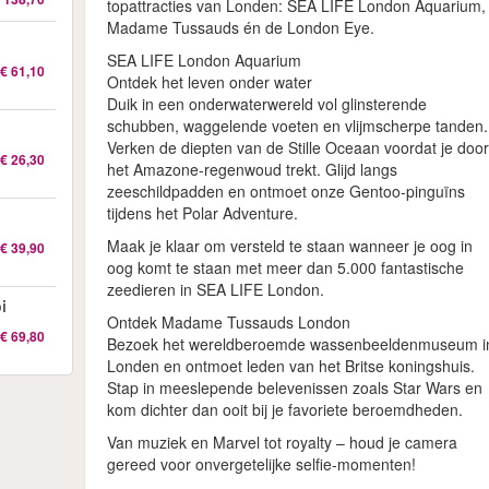
topattracties van Londen: SEA LIFE London Aquarium,
Madame Tussauds én de London Eye.
SEA LIFE London Aquarium
€ 61,10
Ontdek het leven onder water
Duik in een onderwaterwereld vol glinsterende
schubben, waggelende voeten en vlijmscherpe tanden.
Verken de diepten van de Stille Oceaan voordat je doo
€ 26,30
het Amazone-regenwoud trekt. Glijd langs
zeeschildpadden en ontmoet onze Gentoo-pinguïns
tijdens het Polar Adventure.
Maak je klaar om versteld te staan wanneer je oog in
€ 39,90
oog komt te staan met meer dan 5.000 fantastische
zeedieren in SEA LIFE London.
i
Ontdek Madame Tussauds London
€ 69,80
Bezoek het wereldberoemde wassenbeeldenmuseum i
Londen en ontmoet leden van het Britse koningshuis.
Stap in meeslepende belevenissen zoals Star Wars en
kom dichter dan ooit bij je favoriete beroemdheden.
Van muziek en Marvel tot royalty – houd je camera
gereed voor onvergetelijke selfie-momenten!