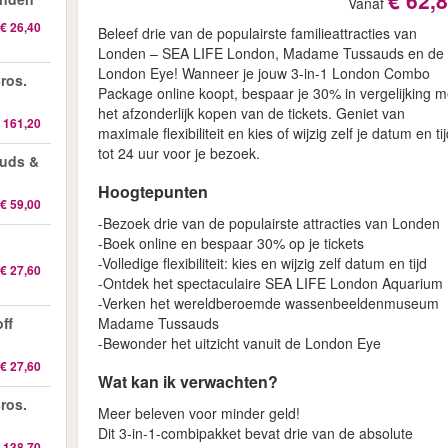
€ 62,
Vanaf
€ 26,40
Beleef drie van de populairste familieattracties van
Londen – SEA LIFE London, Madame Tussauds en de
London Eye! Wanneer je jouw 3-in-1 London Combo
ros.
Package online koopt, bespaar je 30% in vergelijking m
het afzonderlijk kopen van de tickets. Geniet van
 161,20
maximale flexibiliteit en kies of wijzig zelf je datum en ti
tot 24 uur voor je bezoek.
auds &
Hoogtepunten
€ 59,00
-Bezoek drie van de populairste attracties van Londen
-Boek online en bespaar 30% op je tickets
-Volledige flexibiliteit: kies en wijzig zelf datum en tijd
€ 27,60
-Ontdek het spectaculaire SEA LIFE London Aquarium
-Verken het wereldberoemde wassenbeeldenmuseum
Madame Tussauds
ff
-Bewonder het uitzicht vanuit de London Eye
€ 27,60
Wat kan ik verwachten?
ros.
Meer beleven voor minder geld!
Dit 3-in-1-combipakket bevat drie van de absolute
 138,70