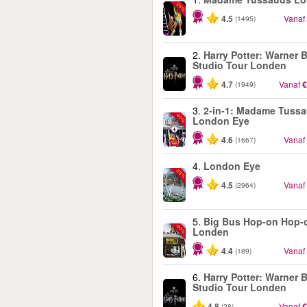
-25%
4.5
Vanaf
(1495)
2.
Harry Potter: Warner B
Studio Tour Londen
4.7
Vanaf
€
(1949)
3.
2-in-1: Madame Tuss
-40%
London Eye
4.6
Vanaf
(1667)
4.
London Eye
-25%
4.5
Vanaf
(2964)
5.
Big Bus Hop-on Hop-o
-40%
Londen
4.4
Vanaf
(189)
6.
Harry Potter: Warner B
Studio Tour Londen
4.8
Vanaf
€
(28)