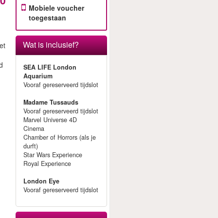
80
Mobiele voucher
toegestaan
Wat is inclusief?
et
jd
SEA LIFE London
Aquarium
Vooraf gereserveerd tijdslot
Madame Tussauds
Vooraf gereserveerd tijdslot
Marvel Universe 4D
Cinema
Chamber of Horrors (als je
durft)
Star Wars Experience
Royal Experience
London Eye
Vooraf gereserveerd tijdslot