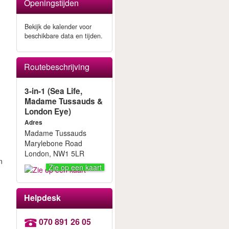
Openingstijden
Bekijk de kalender voor
beschikbare data en tijden.
Routebeschrijving
r
3-in-1 (Sea Life,
Madame Tussauds &
London Eye)
Adres
Madame Tussauds
Marylebone Road
London, NW1 5LR
n
Zie op een kaart
Helpdesk
070 891 26 05