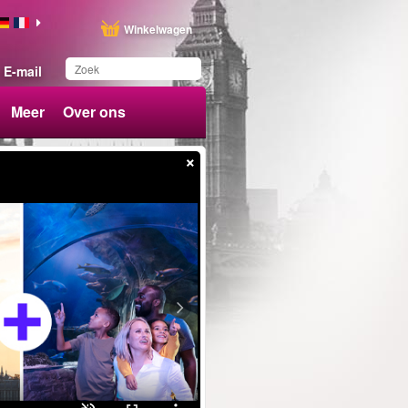
Winkelwagen
E-mail
Meer
Over ons
×
Dit product is
toegevoegd aan uw
wensenlijst.