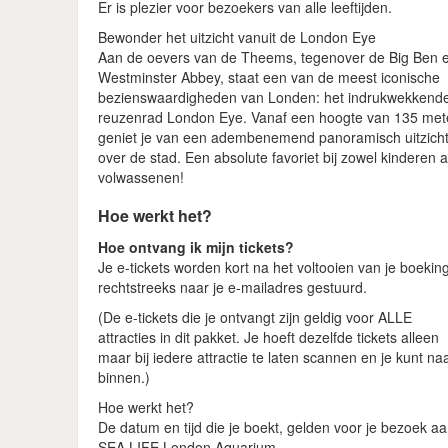
Er is plezier voor bezoekers van alle leeftijden.
Bewonder het uitzicht vanuit de London Eye
Aan de oevers van de Theems, tegenover de Big Ben 
Westminster Abbey, staat een van de meest iconische
bezienswaardigheden van Londen: het indrukwekkend
reuzenrad London Eye. Vanaf een hoogte van 135 met
geniet je van een adembenemend panoramisch uitzich
over de stad. Een absolute favoriet bij zowel kinderen a
volwassenen!
Hoe werkt het?
Hoe ontvang ik mijn tickets?
Je e-tickets worden kort na het voltooien van je boekin
rechtstreeks naar je e-mailadres gestuurd.
(De e-tickets die je ontvangt zijn geldig voor ALLE
attracties in dit pakket. Je hoeft dezelfde tickets alleen
maar bij iedere attractie te laten scannen en je kunt na
binnen.)
Hoe werkt het?
De datum en tijd die je boekt, gelden voor je bezoek a
SEA LIFE London Aquarium.