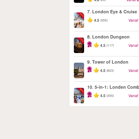
7.
London Eye & Cruise
-20%
4.5
Vanaf
(355)
8.
London Dungeon
-15%
4.5
Vanaf
(117)
9.
Tower of London
4.5
Vanaf
(823)
10.
5-in-1: Londen Comb
-60%
4.5
Vanaf
(355)