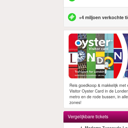
+4 miljoen verkochte t
Reis goedkoop & makkelijk met
Visitor Oyster Card in de Londe
metro en de rode bussen, in alle
zones!
Vergelijkbare tickets
1.
Madame Tussauds L