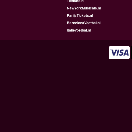
Ticmate.nl
NewYorkMusicals.nl
ParijsTickets.nl
BarcelonaVoetbal.nl
ItalieVoetbal.nl