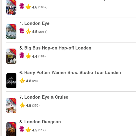
-40%
4.6
(1667)
4.
London Eye
-25%
4.5
(2965)
5.
Big Bus Hop-on Hop-off Londen
-40%
4.4
(189)
6.
Harry Potter: Warner Bros. Studio Tour Londen
4.8
(28)
7.
London Eye & Cruise
-20%
4.5
(355)
8.
London Dungeon
-15%
4.5
(119)