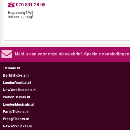
070 891 26 05
Hulp nodig?
Wij
helpen u graag!
Meld u aan voor onze nieuwsbrief. Speciale aanbiedingen
Ticmate.nl
BerlijnTickets.nl
LondenVoetbal.nl
NewYorkMusicals.nl
WenenTickets.nl
LondenMusicals.nl
ParijsTickets.nl
PraagTickets.nl
NewYorkTicket.nl