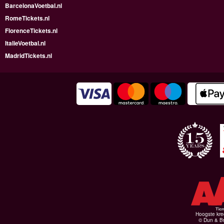
BarcelonaVoetbal.nl
RomeTickets.nl
FlorenceTickets.nl
ItalieVoetbal.nl
MadridTickets.nl
Hoogste kre
© Dun & Br