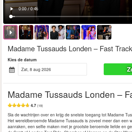
Madame Tussauds Londen – Fast Trac
Kies de datum
Z
zat, 8 aug 2026
Madame Tussauds Londen – Fa
4.7
(19)
Sla de wachtrijen over en krijg de snelste toegang tot Madame Tu
Het wereldberoemde Madame Tussauds is zoveel meer dan een w
aanraken, een selfie maken met je grootste beroemde liefde en geni