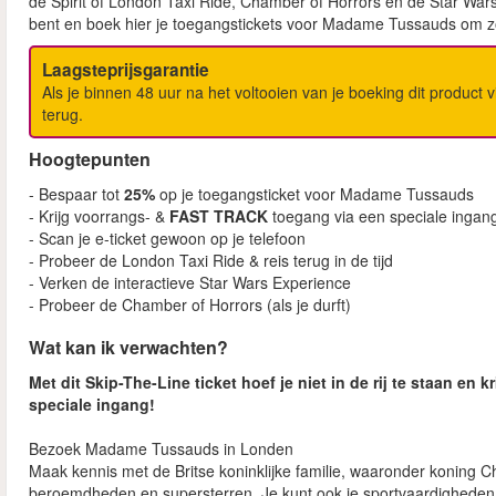
de Spirit of London Taxi Ride, Chamber of Horrors en de Star War
bent en boek hier je toegangstickets voor Madame Tussauds om zow
Laagsteprijsgarantie
Als je binnen 48 uur na het voltooien van je boeking dit product vi
terug.
Hoogtepunten
- Bespaar tot
25%
op je toegangsticket voor Madame Tussauds
- Krijg voorrangs- &
FAST TRACK
toegang via een speciale ingan
- Scan je e-ticket gewoon op je telefoon
- Probeer de London Taxi Ride & reis terug in de tijd
- Verken de interactieve Star Wars Experience
- Probeer de Chamber of Horrors (als je durft)
Wat kan ik verwachten?
Met dit Skip-The-Line ticket hoef je niet in de rij te staan e
speciale ingang!
Bezoek Madame Tussauds in Londen
Maak kennis met de Britse koninklijke familie, waaronder koning Cha
beroemdheden en supersterren. Je kunt ook je sportvaardigheden t