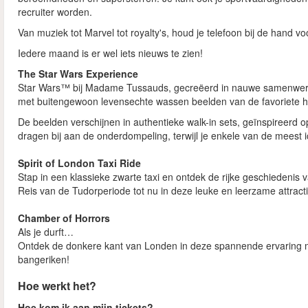
recruiter worden.
Van muziek tot Marvel tot royalty's, houd je telefoon bij de hand
Iedere maand is er wel iets nieuws te zien!
The Star Wars Experience
Star Wars™ bij Madame Tussauds, gecreëerd in nauwe samenwerki
met buitengewoon levensechte wassen beelden van de favoriete he
De beelden verschijnen in authentieke walk-in sets, geïnspireerd o
dragen bij aan de onderdompeling, terwijl je enkele van de meest 
Spirit of London Taxi Ride
Stap in een klassieke zwarte taxi en ontdek de rijke geschiedenis
Reis van de Tudorperiode tot nu in deze leuke en leerzame attract
Chamber of Horrors
Als je durft…
Ontdek de donkere kant van Londen in deze spannende ervaring me
bangeriken!
Hoe werkt het?
Hoe kom ik aan mijn tickets?