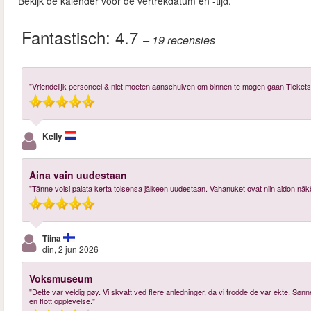
Bekijk de kalender voor de vertrekdatum en -tijd.
Fantastisch:
4.7
– 19
recensies
"Vriendelijk personeel & niet moeten aanschuiven om binnen te mogen gaan Tickets
Kelly
Aina vain uudestaan
"Tänne voisi palata kerta toisensa jälkeen uudestaan. Vahanuket ovat niin aidon näköi
Tiina
din, 2 jun 2026
Voksmuseum
"Dette var veldig gøy. Vi skvatt ved flere anledninger, da vi trodde de var ekte. Sø
en flott opplevelse."