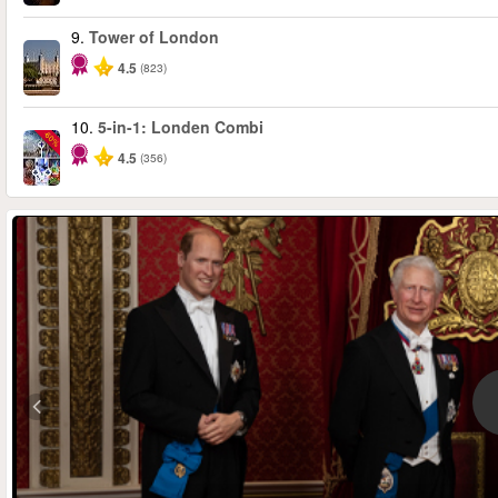
9.
Tower of London
4.5
(823)
10.
5-in-1: Londen Combi
-60%
4.5
(356)