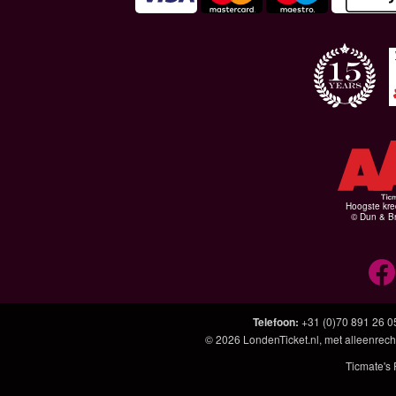
Hoogste kre
© Dun & Br
Telefoon
:
+31 (0)70 891 26 0
© 2026
LondenTicket.nl
, met alleenrech
Ticmate's 