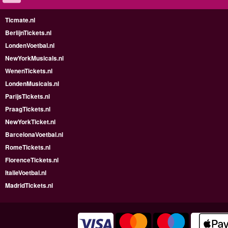
Ticmate.nl
BerlijnTickets.nl
LondenVoetbal.nl
NewYorkMusicals.nl
WenenTickets.nl
LondenMusicals.nl
ParijsTickets.nl
PraagTickets.nl
NewYorkTicket.nl
BarcelonaVoetbal.nl
RomeTickets.nl
FlorenceTickets.nl
ItalieVoetbal.nl
MadridTickets.nl