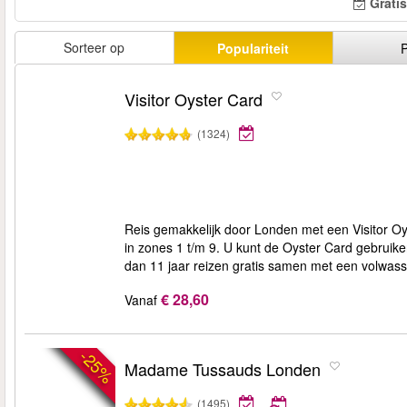
Grati
Sorteer op
Populariteit
P
Visitor Oyster Card
(1324)
Reis gemakkelijk door Londen met een Visitor Oy
in zones 1 t/m 9. U kunt de Oyster Card gebrui
dan 11 jaar reizen gratis samen met een volwas
€ 28,60
Vanaf
-25%
Madame Tussauds Londen
(1495)