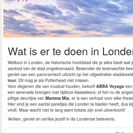
Wat is er te doen in Londe
Welkom in Londen, de historische hoofdstad die je alles biedt wat je
aanbod van de stad ongeëvenaard. Bewonder de levensechte bee
geniet van een panoramisch uitzicht op het uitgestrekte stadsbeel
tour
. Dit mag je als Potterhead niet missen.
Voor degenen die van musical houden, belooft
ABBA Voyage
een 
een serenade brengen met tijdloze klassiekers; of het nu de ang
pittige deuntjes van
Mamma Mia
, er is een verhaal voor elke theat
Hier vind je een aantal pareltjes die Londen te bieden heeft, dus ki
vindt. Maar wacht niet te lang want tickets zijn snel
uitverkocht
!
Verken, geniet en verlies jezelf in de Londense belevenis.