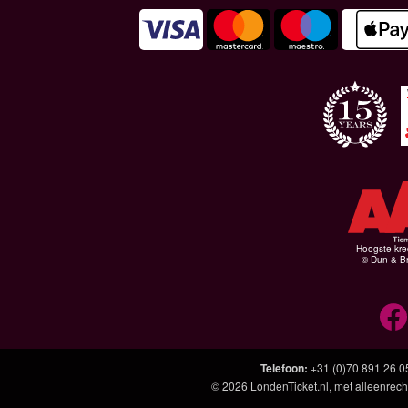
Hoogste kre
© Dun & Br
Telefoon
:
+31 (0)70 891 26 0
© 2026
LondenTicket.nl
, met alleenrech