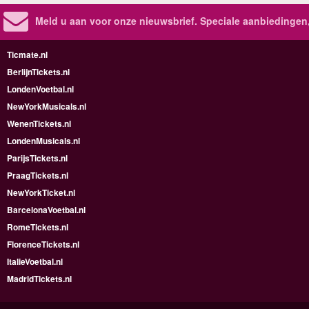
Meld u aan voor onze nieuwsbrief. Speciale aanbiedingen
Ticmate.nl
BerlijnTickets.nl
LondenVoetbal.nl
NewYorkMusicals.nl
WenenTickets.nl
LondenMusicals.nl
ParijsTickets.nl
PraagTickets.nl
NewYorkTicket.nl
BarcelonaVoetbal.nl
RomeTickets.nl
FlorenceTickets.nl
ItalieVoetbal.nl
MadridTickets.nl