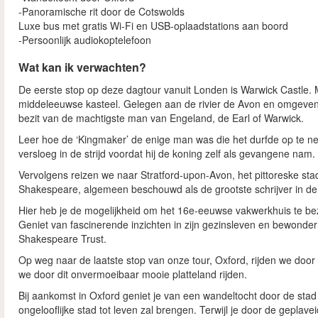
-Panoramische rit door de Cotswolds
Luxe bus met gratis Wi-Fi en USB-oplaadstations aan boord
-Persoonlijk audiokoptelefoon
Wat kan ik verwachten?
De eerste stop op deze dagtour vanuit Londen is Warwick Castle. 
middeleeuwse kasteel. Gelegen aan de rivier de Avon en omgeven d
bezit van de machtigste man van Engeland, de Earl of Warwick.
Leer hoe de ‘Kingmaker’ de enige man was die het durfde op te n
versloeg in de strijd voordat hij de koning zelf als gevangene nam.
Vervolgens reizen we naar Stratford-upon-Avon, het pittoreske sta
Shakespeare, algemeen beschouwd als de grootste schrijver in de E
Hier heb je de mogelijkheid om het 16e-eeuwse vakwerkhuis te 
Geniet van fascinerende inzichten in zijn gezinsleven en bewonder
Shakespeare Trust.
Op weg naar de laatste stop van onze tour, Oxford, rijden we door 
we door dit onvermoeibaar mooie platteland rijden.
Bij aankomst in Oxford geniet je van een wandeltocht door de sta
ongelooflijke stad tot leven zal brengen. Terwijl je door de geplave