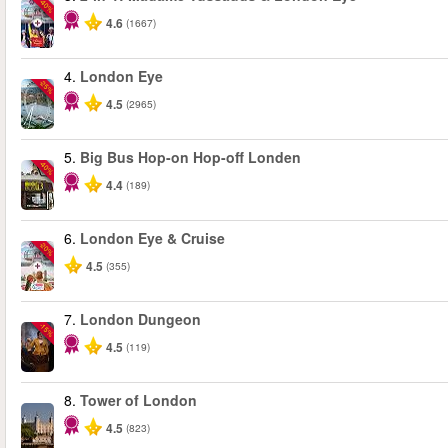
-40%
4.6
(1667)
4.
London Eye
-25%
4.5
(2965)
5.
Big Bus Hop-on Hop-off Londen
-40%
4.4
(189)
6.
London Eye & Cruise
-20%
4.5
(355)
7.
London Dungeon
-15%
4.5
(119)
8.
Tower of London
4.5
(823)