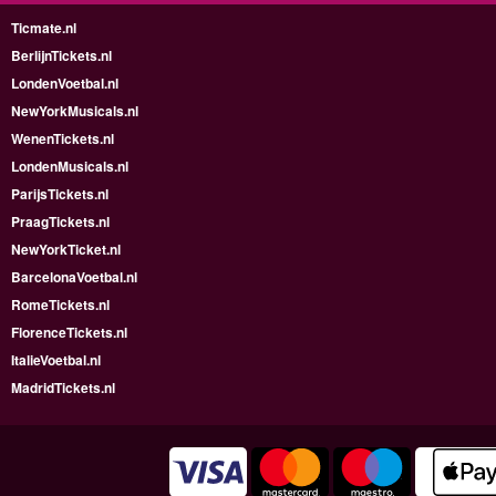
Ticmate.nl
BerlijnTickets.nl
LondenVoetbal.nl
NewYorkMusicals.nl
WenenTickets.nl
LondenMusicals.nl
ParijsTickets.nl
PraagTickets.nl
NewYorkTicket.nl
BarcelonaVoetbal.nl
RomeTickets.nl
FlorenceTickets.nl
ItalieVoetbal.nl
MadridTickets.nl