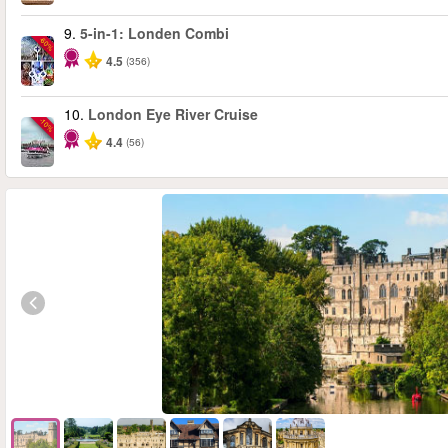
9.
5-in-1: Londen Combi
-60%
4.5
(356)
10.
London Eye River Cruise
-10%
4.4
(56)