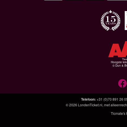
Hoogste kre
© Dun & Br
Telefoon
:
+31 (0)70 891 26 0
© 2026
LondenTicket.nl
, met alleenrech
Ticmate's 