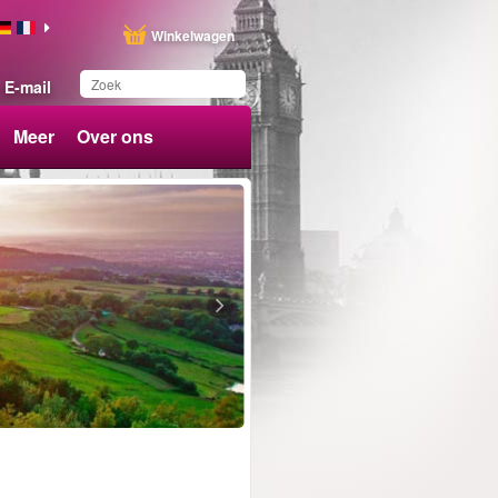
Winkelwagen
E-mail
Meer
Over ons
Dit product is
toegevoegd aan uw
wensenlijst.