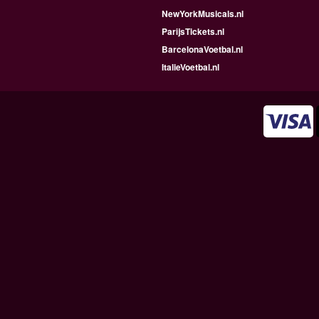
NewYorkMusicals.nl
ParijsTickets.nl
BarcelonaVoetbal.nl
ItalieVoetbal.nl