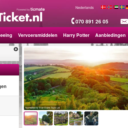
Nederlands
070 891 26 05
seeing
Vervoersmiddelen
Harry Potter
Aanbiedingen
gen
Accredited by Evan Evans Tours Ltd