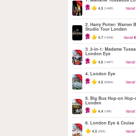
-25%
4.5
Vanaf
(1495)
2.
Harry Potter: Warner B
Studio Tour Londen
4.7
Vanaf
€
(1949)
3.
2-in-1: Madame Tuss
-40%
London Eye
4.6
Vanaf
(1667)
4.
London Eye
-25%
4.5
Vanaf
(2964)
5.
Big Bus Hop-on Hop-o
-40%
Londen
4.4
Vanaf
(189)
6.
London Eye & Cruise
-20%
4.5
Vanaf
(355)