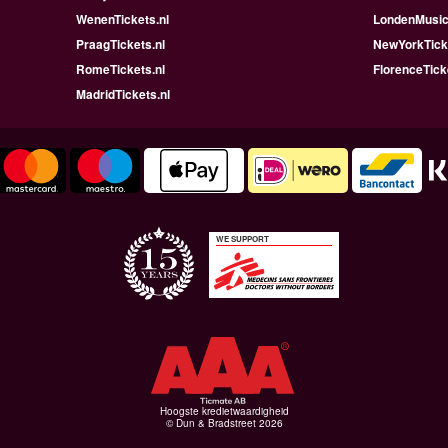
WenenTickets.nl
LondenMusica
PraagTickets.nl
NewYorkTicke
RomeTickets.nl
FlorenceTick
MadridTickets.nl
WE SUPPORT
Hoogste kredietwaardigheid
© Dun & Bradstreet 2026