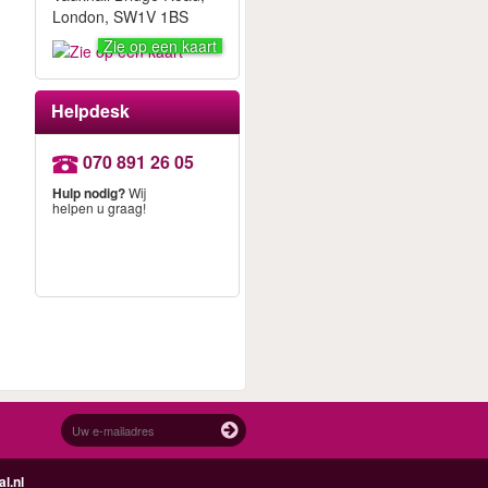
London, SW1V 1BS
Zie op een kaart
Helpdesk
070 891 26 05
Hulp nodig?
Wij
helpen u graag!
l.nl