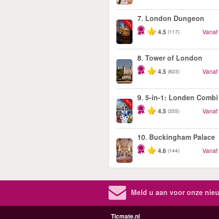
7.
London Dungeon
-15%
4.5
Vanaf
(117)
8.
Tower of London
4.5
Vanaf
(823)
9.
5-in-1: Londen Combi
-60%
4.5
Vanaf
(355)
10.
Buckingham Palace
4.6
Vanaf
(144)
Meld u aan voor onze nieu
Ticmate.nl