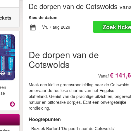
De dorpen van de Cotswolds
vana
ickets
Kies de datum
Zoek ticke
vri, 7 aug 2026
De dorpen van de
Cotswolds
€ 141,
Vanaf
Maak een kleine groepsrondleiding naar de Cotswolds
 een
en ervaar de rustieke charme van het Engelse
nse
platteland. Geniet van de prachtige uitzichten, ongerep
natuur en pittoreske dorpjes. Echt een onvergetelijke
rondleiding.
Hoogtepunten
- Bezoek Burford ‘De poort naar de Cotswolds’
onden