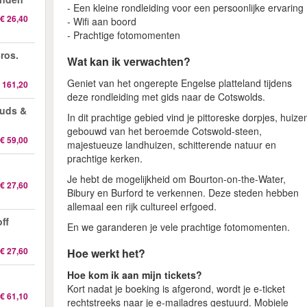
- Een kleine rondleiding voor een persoonlijke ervaring
€ 26,40
- Wifi aan boord
- Prachtige fotomomenten
ros.
Wat kan ik verwachten?
Geniet van het ongerepte Engelse platteland tijdens
 161,20
deze rondleiding met gids naar de Cotswolds.
auds &
In dit prachtige gebied vind je pittoreske dorpjes, huize
gebouwd van het beroemde Cotswold-steen,
€ 59,00
majestueuze landhuizen, schitterende natuur en
prachtige kerken.
Je hebt de mogelijkheid om Bourton-on-the-Water,
€ 27,60
Bibury en Burford te verkennen. Deze steden hebben
allemaal een rijk cultureel erfgoed.
ff
En we garanderen je vele prachtige fotomomenten.
€ 27,60
Hoe werkt het?
Hoe kom ik aan mijn tickets?
Kort nadat je boeking is afgerond, wordt je e-ticket
€ 61,10
rechtstreeks naar je e-mailadres gestuurd. Mobiele