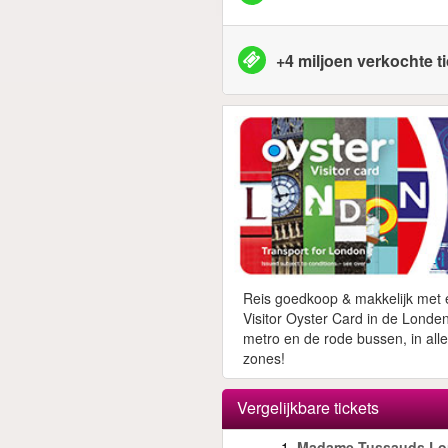
+4 miljoen verkochte t
Reis goedkoop & makkelijk met
Visitor Oyster Card in de Londe
metro en de rode bussen, in alle
zones!
Vergelijkbare tickets
1.
Madame Tussauds L