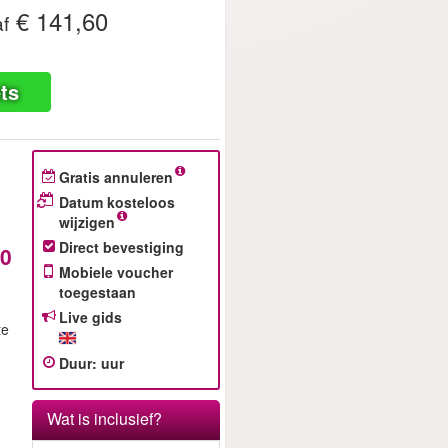
€ 141,60
f
ts
Gratis annuleren
Datum kosteloos
wijzigen
Direct bevestiging
60
Mobiele voucher
toegestaan
Live gids
te
Duur
:
uur
Wat is inclusief?