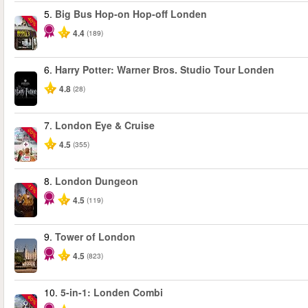
5.
Big Bus Hop-on Hop-off Londen
-40%
4.4
(189)
6.
Harry Potter: Warner Bros. Studio Tour Londen
4.8
(28)
7.
London Eye & Cruise
-20%
4.5
(355)
8.
London Dungeon
-15%
4.5
(119)
9.
Tower of London
4.5
(823)
10.
5-in-1: Londen Combi
-60%