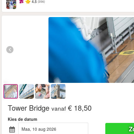
4.5
(356)
Tower Bridge
€ 18,50
vanaf
Kies de datum
Z
maa, 10 aug 2026