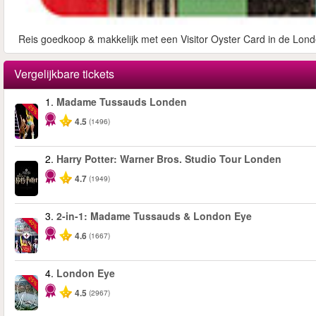
Reis goedkoop & makkelijk met een Visitor Oyster Card in de Lond
Vergelijkbare tickets
1.
Madame Tussauds Londen
-25%
4.5
(1496)
2.
Harry Potter: Warner Bros. Studio Tour Londen
4.7
(1949)
3.
2-in-1: Madame Tussauds & London Eye
-40%
4.6
(1667)
4.
London Eye
-25%
4.5
(2967)