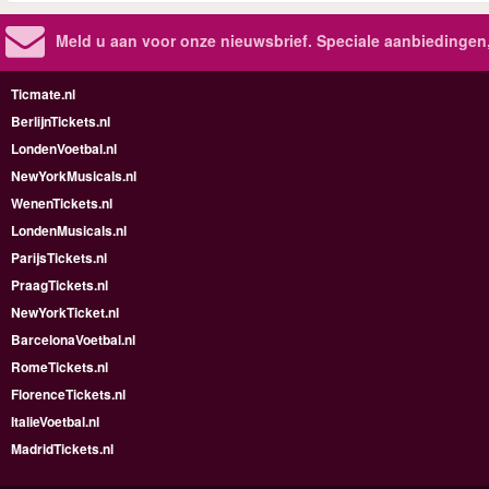
Meld u aan voor onze nieuwsbrief. Speciale aanbiedingen
Ticmate.nl
BerlijnTickets.nl
LondenVoetbal.nl
NewYorkMusicals.nl
WenenTickets.nl
LondenMusicals.nl
ParijsTickets.nl
PraagTickets.nl
NewYorkTicket.nl
BarcelonaVoetbal.nl
RomeTickets.nl
FlorenceTickets.nl
ItalieVoetbal.nl
MadridTickets.nl