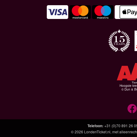
Hoogste kre
© Dun & Br
Telefoon
:
+31 (0)70 891 26 0
© 2026
LondenTicket.nl
, met alleenrech