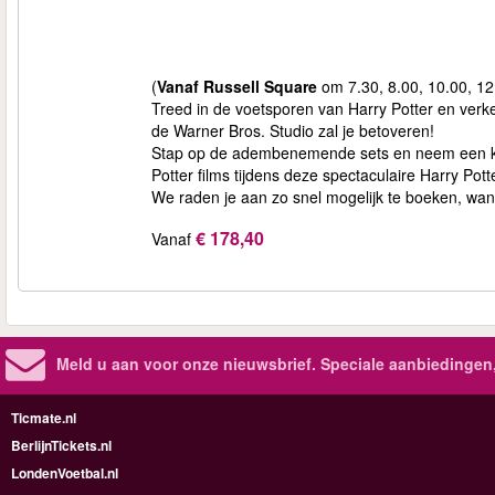
(
Vanaf Russell Square
om 7.30, 8.00, 10.00, 12
Treed in de voetsporen van Harry Potter en ver
de Warner Bros. Studio zal je betoveren!
Stap op de adembenemende sets en neem een kijk
Potter films tijdens deze spectaculaire Harry Pott
We raden je aan zo snel mogelijk te boeken, want 
€ 178,40
Vanaf
Meld u aan voor onze nieuwsbrief. Speciale aanbiedingen
Ticmate.nl
BerlijnTickets.nl
LondenVoetbal.nl