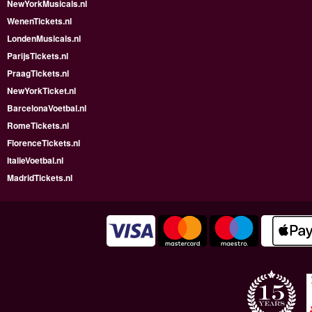
NewYorkMusicals.nl
WenenTickets.nl
LondenMusicals.nl
ParijsTickets.nl
PraagTickets.nl
NewYorkTicket.nl
BarcelonaVoetbal.nl
RomeTickets.nl
FlorenceTickets.nl
ItalieVoetbal.nl
MadridTickets.nl