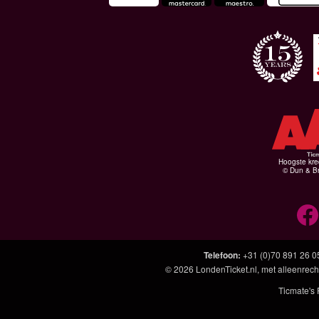
Hoogste kre
© Dun & Br
Telefoon
:
+31 (0)70 891 26 0
© 2026
LondenTicket.nl
, met alleenrech
Ticmate's 