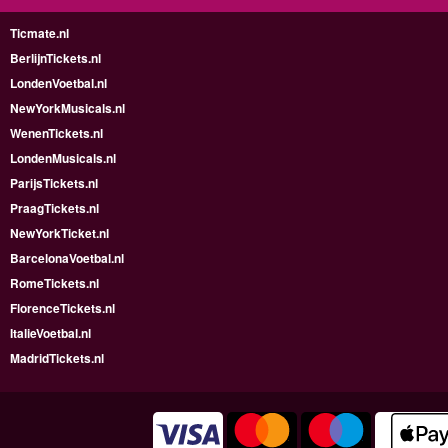
Ticmate.nl
BerlijnTickets.nl
LondenVoetbal.nl
NewYorkMusicals.nl
WenenTickets.nl
LondenMusicals.nl
ParijsTickets.nl
PraagTickets.nl
NewYorkTicket.nl
BarcelonaVoetbal.nl
RomeTickets.nl
FlorenceTickets.nl
ItalieVoetbal.nl
MadridTickets.nl