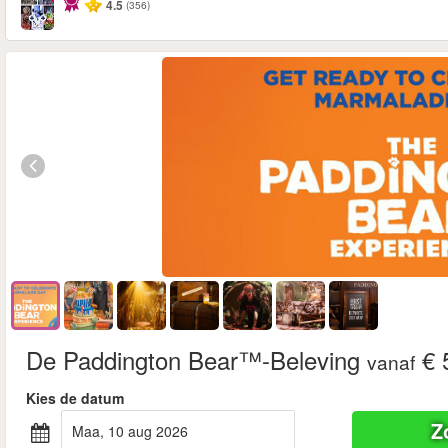
4.5
(356)
De Paddington Bear™-Beleving
€ 
vanaf
Kies de datum
Z
maa, 10 aug 2026