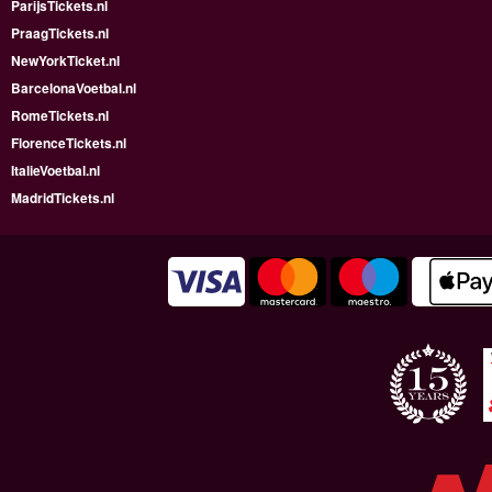
ParijsTickets.nl
PraagTickets.nl
NewYorkTicket.nl
BarcelonaVoetbal.nl
RomeTickets.nl
FlorenceTickets.nl
ItalieVoetbal.nl
MadridTickets.nl