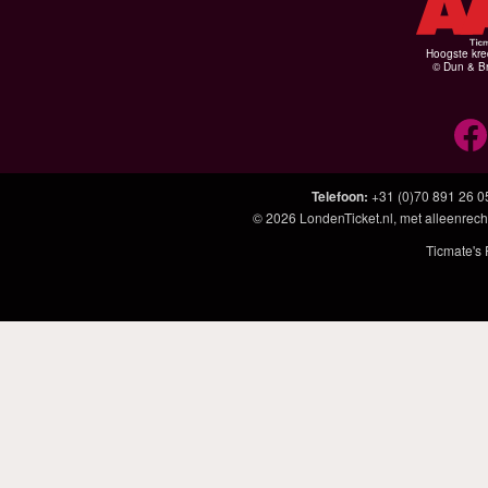
Hoogste kre
© Dun & Br
Telefoon
:
+31 (0)70 891 26 0
© 2026
LondenTicket.nl
, met alleenrech
Ticmate's 