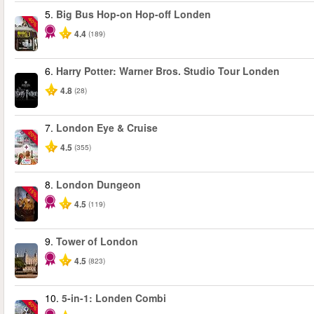
5.
Big Bus Hop-on Hop-off Londen
-40%
4.4
(189)
6.
Harry Potter: Warner Bros. Studio Tour Londen
4.8
(28)
7.
London Eye & Cruise
-20%
4.5
(355)
8.
London Dungeon
-15%
4.5
(119)
9.
Tower of London
4.5
(823)
10.
5-in-1: Londen Combi
-60%