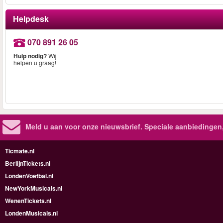
Helpdesk
070 891 26 05
Hulp nodig?
Wij
helpen u graag!
Meld u aan voor onze nieuwsbrief. Speciale aanbiedingen
Ticmate.nl
BerlijnTickets.nl
LondenVoetbal.nl
NewYorkMusicals.nl
WenenTickets.nl
LondenMusicals.nl