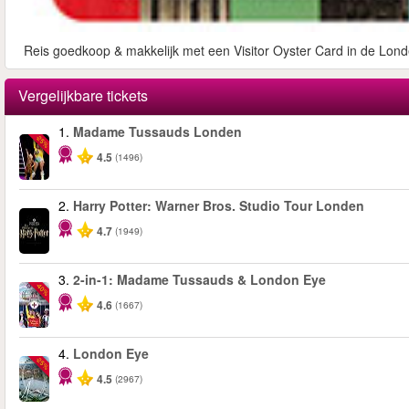
Reis goedkoop & makkelijk met een Visitor Oyster Card in de Lond
Vergelijkbare tickets
1.
Madame Tussauds Londen
-25%
4.5
(1496)
2.
Harry Potter: Warner Bros. Studio Tour Londen
4.7
(1949)
3.
2-in-1: Madame Tussauds & London Eye
-40%
4.6
(1667)
4.
London Eye
-25%
4.5
(2967)