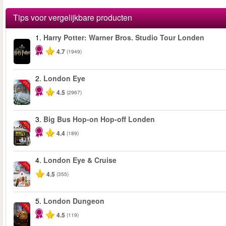
en adembenemende architectuur.
Tips voor vergelijkbare producten
1.
Harry Potter: Warner Bros. Studio Tour Londen
4.7
(1949)
2.
London Eye
-25%
4.5
(2967)
3.
Big Bus Hop-on Hop-off Londen
-40%
4.4
(189)
4.
London Eye & Cruise
-20%
4.5
(355)
5.
London Dungeon
-15%
4.5
(119)