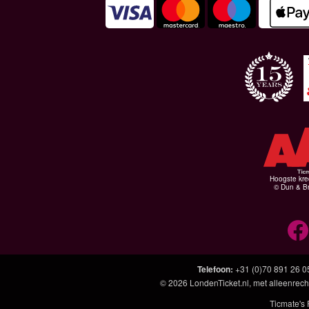
Hoogste kre
© Dun & Br
Telefoon
:
+31 (0)70 891 26 0
© 2026
LondenTicket.nl
, met alleenrech
Ticmate's 