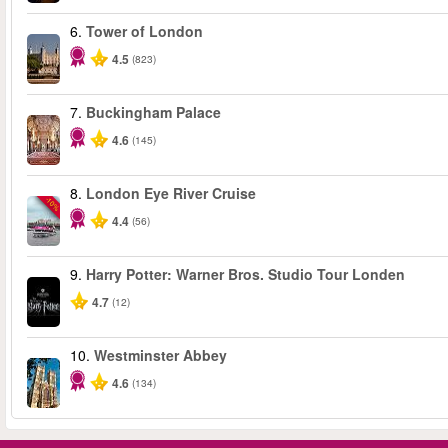
6.
Tower of London
4.5
(823)
7.
Buckingham Palace
4.6
(145)
8.
London Eye River Cruise
-10%
4.4
(56)
9.
Harry Potter: Warner Bros. Studio Tour Londen
4.7
(12)
10.
Westminster Abbey
4.6
(134)