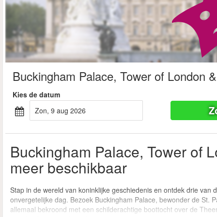
Buckingham Palace, Tower of London & 
Kies de datum
Z
zon, 9 aug 2026
Buckingham Palace, Tower of Lo
meer beschikbaar
Stap in de wereld van koninklijke geschiedenis en ontdek drie va
onvergetelijke dag. Bezoek Buckingham Palace, bewonder de St. P
allemaal bekroond met een schilderachtige boottocht over de Theem