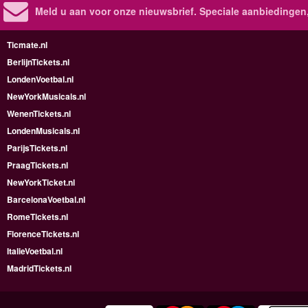
Meld u aan voor onze nieuwsbrief. Speciale aanbiedingen
Ticmate.nl
BerlijnTickets.nl
LondenVoetbal.nl
NewYorkMusicals.nl
WenenTickets.nl
LondenMusicals.nl
ParijsTickets.nl
PraagTickets.nl
NewYorkTicket.nl
BarcelonaVoetbal.nl
RomeTickets.nl
FlorenceTickets.nl
ItalieVoetbal.nl
MadridTickets.nl