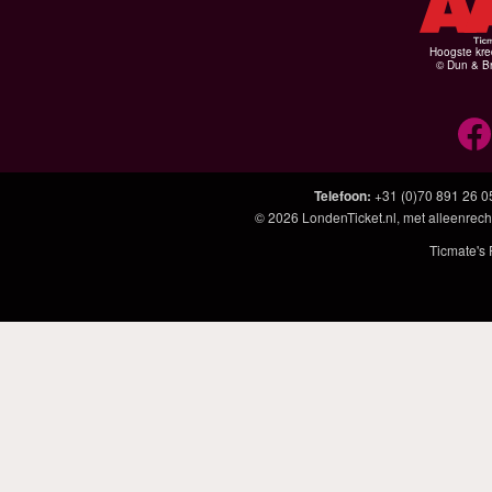
Hoogste kre
© Dun & Br
Telefoon
:
+31 (0)70 891 26 0
© 2026
LondenTicket.nl
, met alleenrech
Ticmate's 