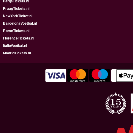
ParijsTickets.nl
PraagTickets.nl
NewYorkTicket.nl
BarcelonaVoetbal.nl
RomeTickets.nl
FlorenceTickets.nl
ItalieVoetbal.nl
MadridTickets.nl