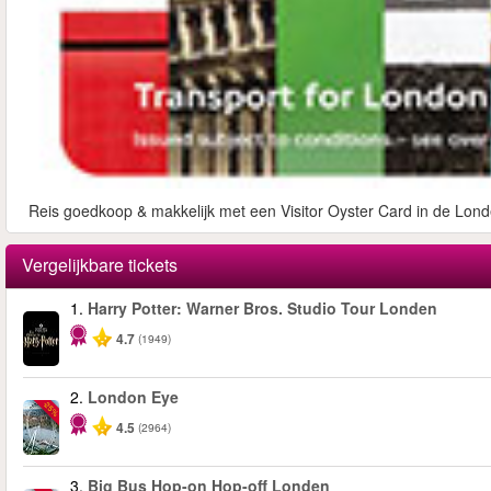
Reis goedkoop & makkelijk met een Visitor Oyster Card in de Lond
Vergelijkbare tickets
1.
Harry Potter: Warner Bros. Studio Tour Londen
4.7
(1949)
2.
London Eye
-25%
4.5
(2964)
3.
Big Bus Hop-on Hop-off Londen