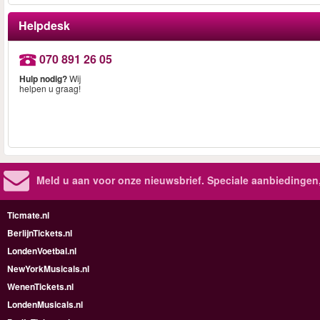
Helpdesk
070 891 26 05
Hulp nodig?
Wij
helpen u graag!
Meld u aan voor onze nieuwsbrief. Speciale aanbiedingen
Ticmate.nl
BerlijnTickets.nl
LondenVoetbal.nl
NewYorkMusicals.nl
WenenTickets.nl
LondenMusicals.nl