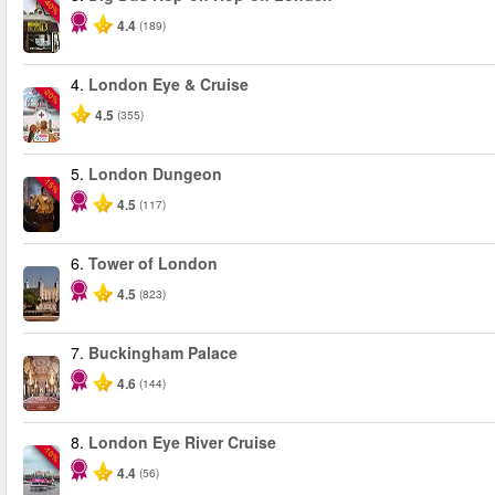
-40%
4.4
(189)
4.
London Eye & Cruise
-20%
4.5
(355)
5.
London Dungeon
-15%
4.5
(117)
6.
Tower of London
4.5
(823)
7.
Buckingham Palace
4.6
(144)
8.
London Eye River Cruise
-10%
4.4
(56)