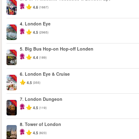
-40%
4.6
(1667)
4.
London Eye
-25%
4.5
(2965)
5.
Big Bus Hop-on Hop-off Londen
-40%
4.4
(189)
6.
London Eye & Cruise
-20%
4.5
(355)
7.
London Dungeon
-15%
4.5
(119)
8.
Tower of London
4.5
(823)