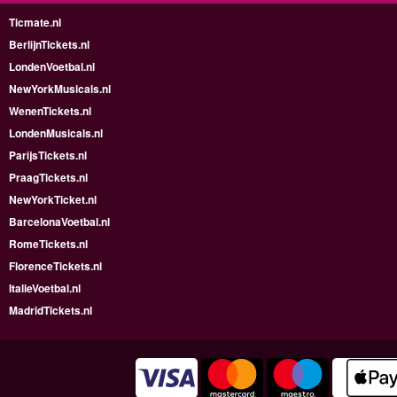
Ticmate.nl
BerlijnTickets.nl
LondenVoetbal.nl
NewYorkMusicals.nl
WenenTickets.nl
LondenMusicals.nl
ParijsTickets.nl
PraagTickets.nl
NewYorkTicket.nl
BarcelonaVoetbal.nl
RomeTickets.nl
FlorenceTickets.nl
ItalieVoetbal.nl
MadridTickets.nl