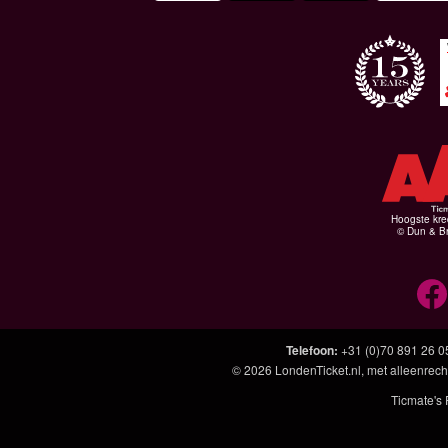
Hoogste kre
© Dun & Br
Telefoon
:
+31 (0)70 891 26 0
© 2026
LondenTicket.nl
, met alleenrech
Ticmate's 