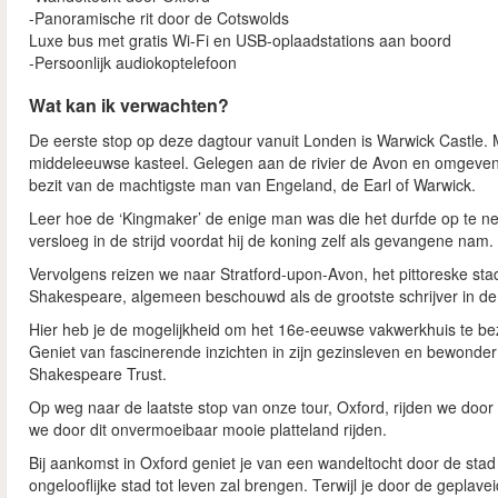
-Panoramische rit door de Cotswolds
Luxe bus met gratis Wi-Fi en USB-oplaadstations aan boord
-Persoonlijk audiokoptelefoon
Wat kan ik verwachten?
De eerste stop op deze dagtour vanuit Londen is Warwick Castle. 
middeleeuwse kasteel. Gelegen aan de rivier de Avon en omgeven d
bezit van de machtigste man van Engeland, de Earl of Warwick.
Leer hoe de ‘Kingmaker’ de enige man was die het durfde op te n
versloeg in de strijd voordat hij de koning zelf als gevangene nam.
Vervolgens reizen we naar Stratford-upon-Avon, het pittoreske sta
Shakespeare, algemeen beschouwd als de grootste schrijver in de E
Hier heb je de mogelijkheid om het 16e-eeuwse vakwerkhuis te 
Geniet van fascinerende inzichten in zijn gezinsleven en bewonder
Shakespeare Trust.
Op weg naar de laatste stop van onze tour, Oxford, rijden we door 
we door dit onvermoeibaar mooie platteland rijden.
Bij aankomst in Oxford geniet je van een wandeltocht door de sta
ongelooflijke stad tot leven zal brengen. Terwijl je door de geplave