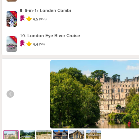
9.
5-in-1: Londen Combi
-60%
4.5
(356)
10.
London Eye River Cruise
-10%
4.4
(56)