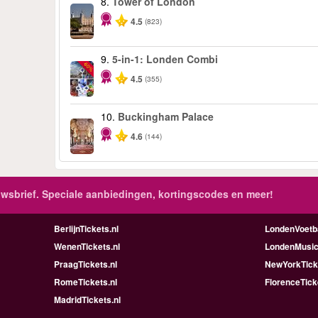
8.
Tower of London
4.5
(823)
9.
5-in-1: Londen Combi
-60%
4.5
(355)
10.
Buckingham Palace
4.6
(144)
wsbrief. Speciale aanbiedingen, kortingscodes en meer!
BerlijnTickets.nl
LondenVoetba
WenenTickets.nl
LondenMusica
PraagTickets.nl
NewYorkTicke
RomeTickets.nl
FlorenceTick
MadridTickets.nl