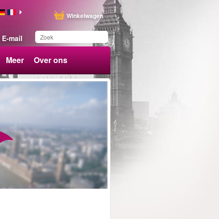
Winkelwagen
E-mail
Meer
Over ons
Dit product is
toegevoegd aan uw
wensenlijst.