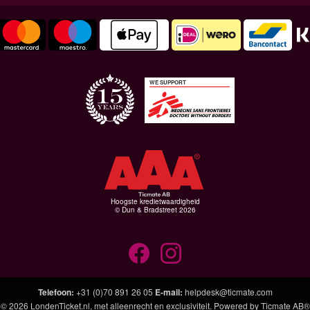
WE SUPPORT
Hoogste kredietwaardigheid
© Dun & Bradstreet 2026
Telefoon
:
+31 (0)70 891 26 05
E-mail
:
helpdesk@ticmate.com
© 2026
LondenTicket.nl
, met alleenrecht en exclusiviteit. Powered by
Ticmate AB®