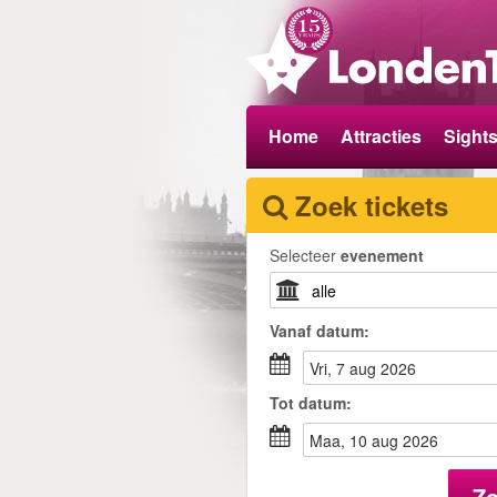
Home
Attracties
Sight
Zoek tickets
Selecteer
evenement
Vanaf
datum
:
vri, 7 aug 2026
Tot
datum
:
maa, 10 aug 2026
Z