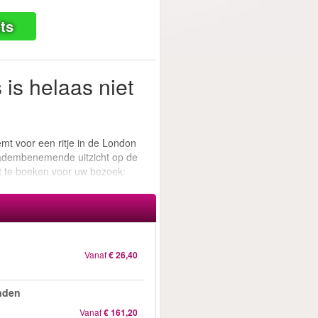
ts
 is helaas niet
mt voor een ritje in de London
 adembenemende uitzicht op de
ot te boeken voor uw bezoek:
Vanaf
€ 26,40
onden
Vanaf
€ 161,20