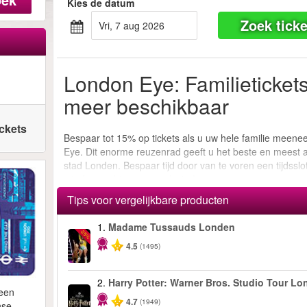
Kies de datum
Zoek ticke
vri, 7 aug 2026
London Eye: Familietickets
meer beschikbaar
ickets
Bespaar tot 15% op tickets als u uw hele familie meenee
Eye. Dit enorme reuzenrad geeft u het beste en meest
stad Londen. Bespaar tijd door van te voren een tijdssl
minder wachten, meer plezier!
Tips voor vergelijkbare producten
1.
Madame Tussauds Londen
-25%
4.5
(1495)
2.
Harry Potter: Warner Bros. Studio Tour L
 een
4.7
(1949)
nse