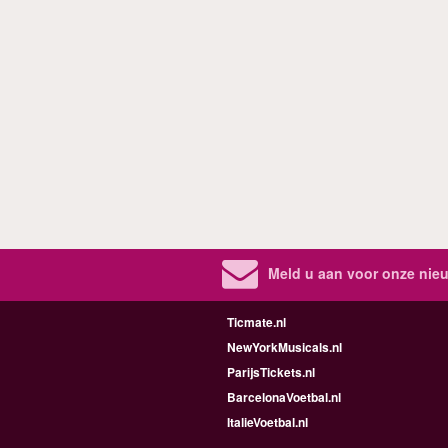
Meld u aan voor onze nieu
Ticmate.nl
NewYorkMusicals.nl
ParijsTickets.nl
BarcelonaVoetbal.nl
ItalieVoetbal.nl