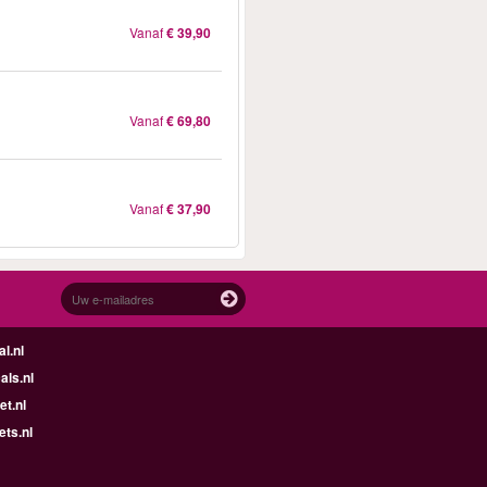
Vanaf
€ 39,90
Vanaf
€ 69,80
Vanaf
€ 37,90
l.nl
ls.nl
t.nl
ets.nl