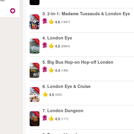
3.
2-in-1: Madame Tussauds & London Eye
-40%
4.6
(1667)
4.
London Eye
-25%
4.5
(2964)
5.
Big Bus Hop-on Hop-off Londen
-40%
4.4
(189)
6.
London Eye & Cruise
-20%
4.5
(355)
7.
London Dungeon
-15%
4.5
(117)