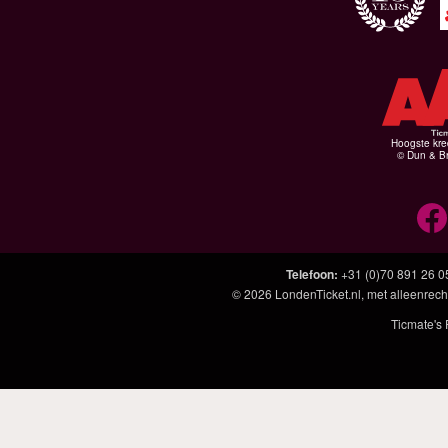
Hoogste kre
© Dun & Br
Telefoon
:
+31 (0)70 891 26 0
© 2026
LondenTicket.nl
, met alleenrech
Ticmate's 