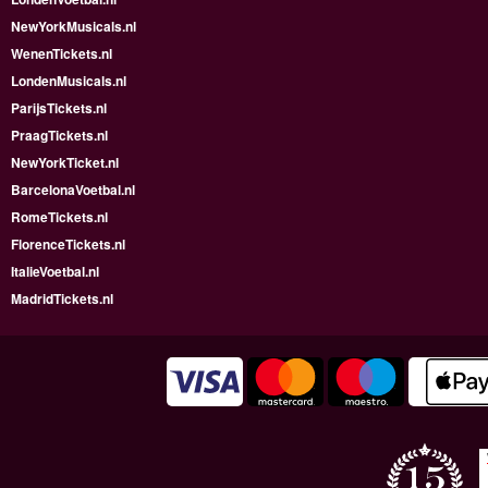
NewYorkMusicals.nl
WenenTickets.nl
LondenMusicals.nl
ParijsTickets.nl
PraagTickets.nl
NewYorkTicket.nl
BarcelonaVoetbal.nl
RomeTickets.nl
FlorenceTickets.nl
ItalieVoetbal.nl
MadridTickets.nl