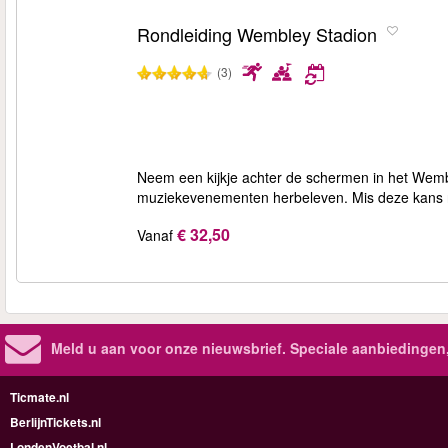
Rondleiding Wembley Stadion
(3)
Neem een kijkje achter de schermen in het Wemble
muziekevenementen herbeleven. Mis deze kans ni
€ 32,50
Vanaf
Meld u aan voor onze nieuwsbrief. Speciale aanbiedingen
Ticmate.nl
BerlijnTickets.nl
LondenVoetbal.nl