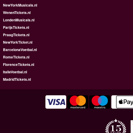
NewYorkMusicals.nl
WenenTickets.nl
LondenMusicals.nl
ParijsTickets.nl
PraagTickets.nl
NewYorkTicket.nl
BarcelonaVoetbal.nl
RomeTickets.nl
FlorenceTickets.nl
ItalieVoetbal.nl
MadridTickets.nl