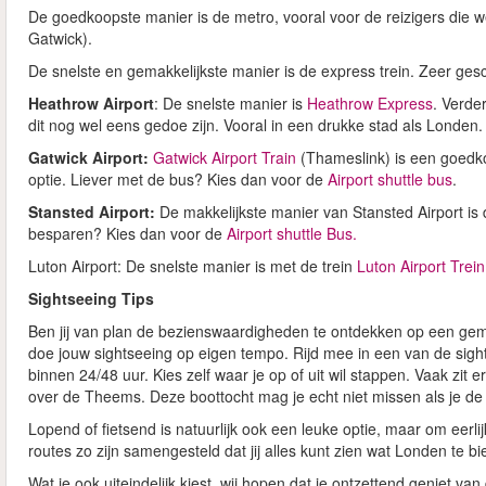
De goedkoopste manier is de metro, vooral voor de reizigers die
Gatwick).
De snelste en gemakkelijkste manier is de express trein. Zeer gesch
Heathrow Airport
: De snelste manier is
Heathrow Express
. Verde
dit nog wel eens gedoe zijn. Vooral in een drukke stad als Londen.
Gatwick Airport:
Gatwick Airport Train
(Thameslink) is een goedk
optie. Liever met de bus? Kies dan voor de
Airport shuttle bus
.
Stansted Airport:
De makkelijkste manier van Stansted Airport is
besparen? Kies dan voor de
Airport shuttle Bus.
Luton Airport: De snelste manier is met de trein
Luton Airport Trein
Sightseeing Tips
Ben jij van plan de bezienswaardigheden te ontdekken op een gem
doe jouw sightseeing op eigen tempo. Rijd mee in een van de sigh
binnen 24/48 uur. Kies zelf waar je op of uit wil stappen. Vaak zit
over de Theems. Deze boottocht mag je echt niet missen als je de
Lopend of fietsend is natuurlijk ook een leuke optie, maar om eerli
routes zo zijn samengesteld dat jij alles kunt zien wat Londen te bi
Wat je ook uiteindelijk kiest, wij hopen dat je ontzettend geniet van 