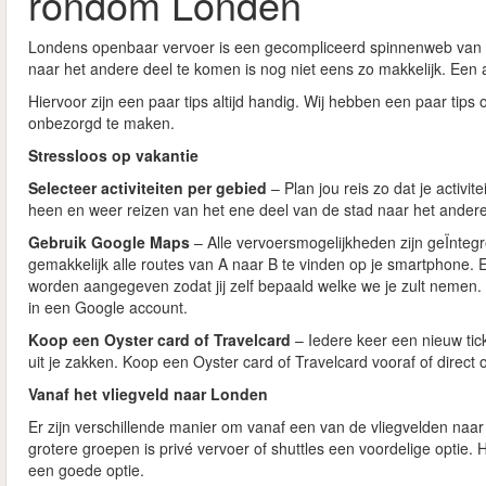
rondom Londen
Londens openbaar vervoer is een gecompliceerd spinnenweb van ver
naar het andere deel te komen is nog niet eens zo makkelijk. Een a
Hiervoor zijn een paar tips altijd handig. Wij hebben een paar tips
onbezorgd te maken.
Stressloos op vakantie
Selecteer activiteiten per gebied
– Plan jou reis zo dat je activit
heen en weer reizen van het ene deel van de stad naar het andere. Z
Gebruik Google Maps
– Alle vervoersmogelijkheden zijn geÏntegre
gemakkelijk alle routes van A naar B te vinden op je smartphone. En
worden aangegeven zodat jij zelf bepaald welke we je zult nemen. H
in een Google account.
Koop een
Oyster card of Travelcard
– Iedere keer een nieuw tick
uit je zakken. Koop een Oyster card of Travelcard vooraf of direct o
Vanaf het vliegveld naar Londen
Er zijn verschillende manier om vanaf een van de vliegvelden naar
grotere groepen is privé vervoer of shuttles een voordelige optie. H
een goede optie.