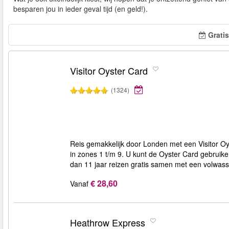
besparen jou in ieder geval tijd (en geld!).
Grati
Visitor Oyster Card
(1324)
Reis gemakkelijk door Londen met een Visitor Oy
in zones 1 t/m 9. U kunt de Oyster Card gebrui
dan 11 jaar reizen gratis samen met een volwas
€ 28,60
Vanaf
Heathrow Express