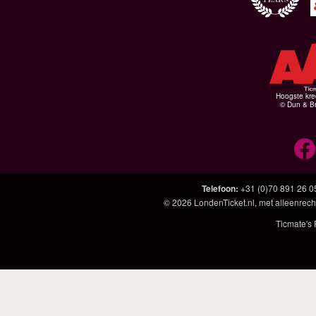
Hoogste kre
© Dun & Br
Telefoon
:
+31 (0)70 891 26 0
© 2026
LondenTicket.nl
, met alleenrech
Ticmate's 