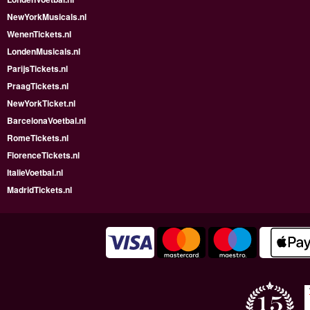
NewYorkMusicals.nl
WenenTickets.nl
LondenMusicals.nl
ParijsTickets.nl
PraagTickets.nl
NewYorkTicket.nl
BarcelonaVoetbal.nl
RomeTickets.nl
FlorenceTickets.nl
ItalieVoetbal.nl
MadridTickets.nl