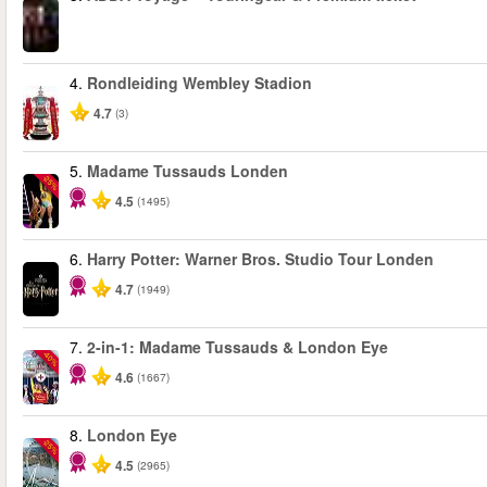
4.
Rondleiding Wembley Stadion
4.7
(3)
5.
Madame Tussauds Londen
-25%
4.5
(1495)
6.
Harry Potter: Warner Bros. Studio Tour Londen
4.7
(1949)
7.
2-in-1: Madame Tussauds & London Eye
-40%
4.6
(1667)
8.
London Eye
-25%
4.5
(2965)