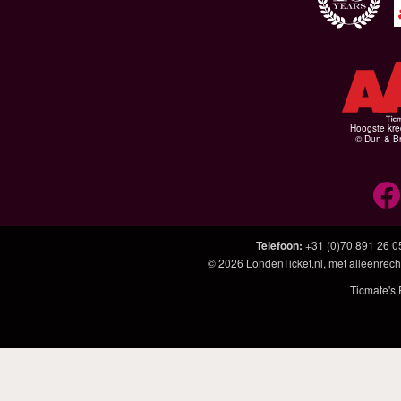
Hoogste kre
© Dun & Br
Telefoon
:
+31 (0)70 891 26 0
© 2026
LondenTicket.nl
, met alleenrech
Ticmate's 