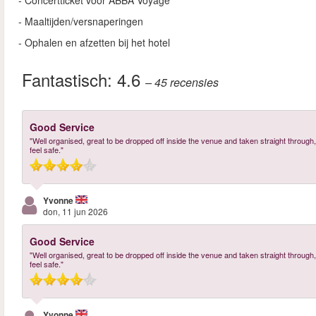
- Concertticket voor ABBA Voyage
- Maaltijden/versnaperingen
- Ophalen en afzetten bij het hotel
Fantastisch:
4.6
– 45
recensies
Good Service
"Well organised, great to be dropped off inside the venue and taken straight through, 
feel safe."
Yvonne
don, 11 jun 2026
Good Service
"Well organised, great to be dropped off inside the venue and taken straight through, 
feel safe."
Yvonne