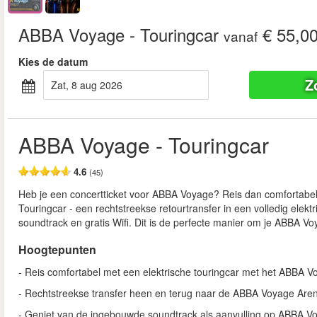
ABBA Voyage - Touringcar
€ 55,0
vanaf
Kies de datum
Z
zat, 8 aug 2026
ABBA Voyage - Touringcar
4.6
(45)
Heb je een concertticket voor ABBA Voyage? Reis dan comfortabel
Touringcar - een rechtstreekse retourtransfer in een volledig elek
soundtrack en gratis Wifi. Dit is de perfecte manier om je ABBA Voy
Hoogtepunten
- Reis comfortabel met een elektrische touringcar met het ABBA V
- Rechtstreekse transfer heen en terug naar de ABBA Voyage Are
- Geniet van de ingebouwde soundtrack als aanvulling op ABBA V