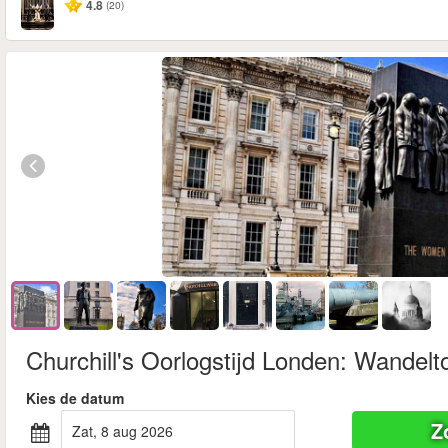
4.8
(20)
Churchill's Oorlogstijd Londen: Wandelt
Kies de datum
Z
zat, 8 aug 2026