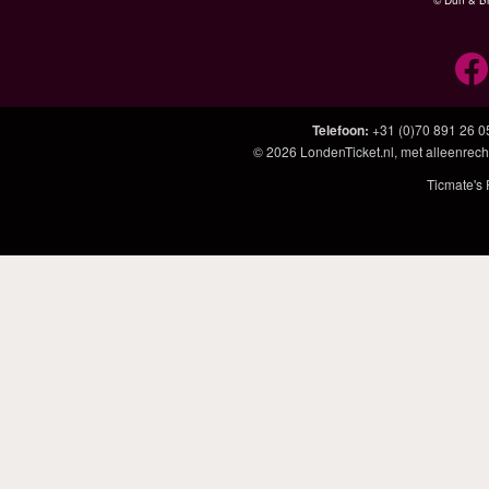
Telefoon
:
+31 (0)70 891 26 0
© 2026
LondenTicket.nl
, met alleenrech
Ticmate's 