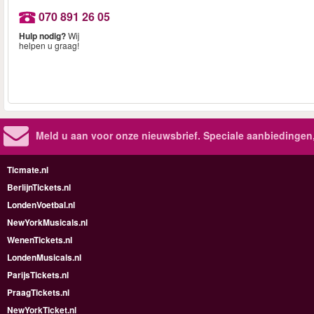
070 891 26 05
Hulp nodig?
Wij
helpen u graag!
Meld u aan voor onze nieuwsbrief. Speciale aanbiedingen
Ticmate.nl
BerlijnTickets.nl
LondenVoetbal.nl
NewYorkMusicals.nl
WenenTickets.nl
LondenMusicals.nl
ParijsTickets.nl
PraagTickets.nl
NewYorkTicket.nl