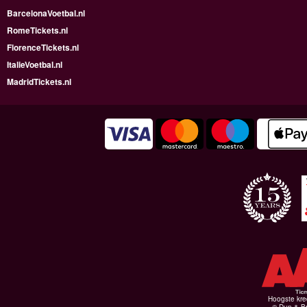
BarcelonaVoetbal.nl
RomeTickets.nl
FlorenceTickets.nl
ItalieVoetbal.nl
MadridTickets.nl
Hoogste kre
© Dun & Br