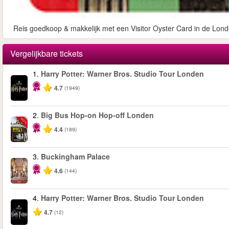
Reis goedkoop & makkelijk met een Visitor Oyster Card in de Lond
Vergelijkbare tickets
1.
Harry Potter: Warner Bros. Studio Tour Londen
4.7
(1949)
2.
Big Bus Hop-on Hop-off Londen
-40%
4.4
(189)
3.
Buckingham Palace
4.6
(144)
4.
Harry Potter: Warner Bros. Studio Tour Londen
4.7
(12)