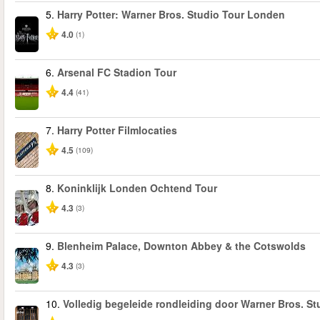
5.
Harry Potter: Warner Bros. Studio Tour Londen
4.0
(1)
6.
Arsenal FC Stadion Tour
4.4
(41)
7.
Harry Potter Filmlocaties
4.5
(109)
8.
Koninklijk Londen Ochtend Tour
4.3
(3)
9.
Blenheim Palace, Downton Abbey & the Cotswolds
4.3
(3)
10.
Volledig begeleide rondleiding door Warner Bros. St