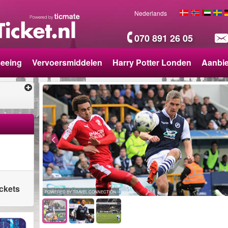
Nederlands
070 891 26 05
seeing
Vervoersmiddelen
Harry Potter Londen
Aanbi
ickets
POWERED BY TRAVEL CONNECTION