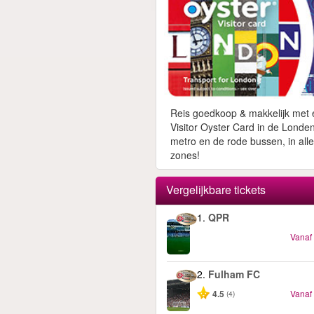
Reis goedkoop & makkelijk met
Visitor Oyster Card in de Londe
metro en de rode bussen, in alle
zones!
Vergelijkbare tickets
1.
QPR
Vanaf
2.
Fulham FC
4.5
Vanaf
(4)