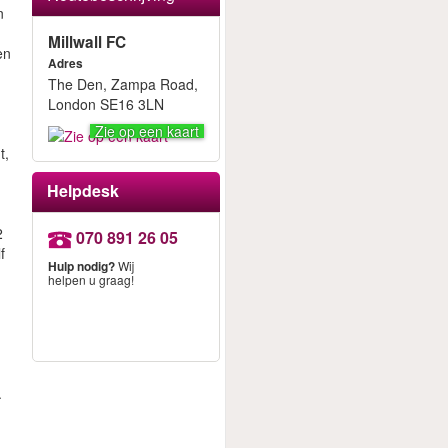
n
Millwall FC
en
Adres
The Den, Zampa Road,
.
London SE16 3LN
d
Zie op een kaart
t,
Helpdesk
2
070 891 26 05
f
Hulp nodig?
Wij
helpen u graag!
.