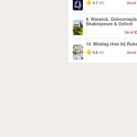
4.7
Vanaf
(25)
9.
Warwick, Geboortepla
Shakespeare & Oxford
Vanaf
€
10.
Middag thee bij Rub
4.6
Vanaf
(20)