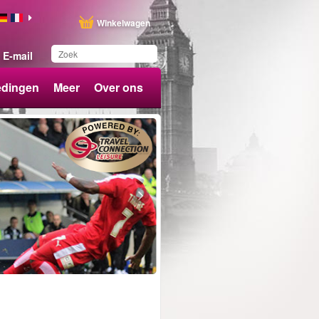
Winkelwagen
E-mail
edingen
Meer
Over ons
Dit product is
toegevoegd aan uw
wensenlijst.