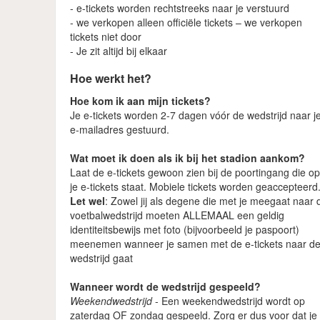
- e-tickets worden rechtstreeks naar je verstuurd
- we verkopen alleen officiële tickets – we verkopen
tickets niet door
- Je zit altijd bij elkaar
Hoe werkt het?
Hoe kom ik aan mijn tickets?
Je e-tickets worden 2-7 dagen vóór de wedstrijd naar j
e-mailadres gestuurd.
Wat moet ik doen als ik bij het stadion aankom?
Laat de e-tickets gewoon zien bij de poortingang die o
je e-tickets staat. Mobiele tickets worden geaccepteerd
Let wel
: Zowel jij als degene die met je meegaat naar 
voetbalwedstrijd moeten ALLEMAAL een geldig
identiteitsbewijs met foto (bijvoorbeeld je paspoort)
meenemen wanneer je samen met de e-tickets naar d
wedstrijd gaat
Wanneer wordt de wedstrijd gespeeld?
Weekendwedstrijd
- Een weekendwedstrijd wordt op
zaterdag OF zondag gespeeld. Zorg er dus voor dat je