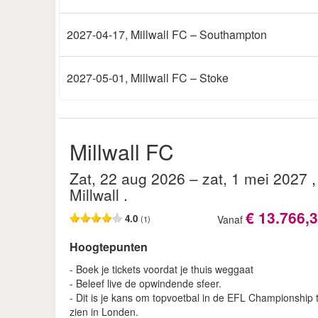
2027-04-17
, Millwall FC – Southampton
2027-05-01
, Millwall FC – Stoke
Millwall FC
zat, 22 aug 2026
– zat, 1 mei 2027
,
Millwall
.
€ 13.766,
4.0
Vanaf
(1)
Hoogtepunten
- Boek je tickets voordat je thuis weggaat
- Beleef live de opwindende sfeer.
- Dit is je kans om topvoetbal in de EFL Championship 
zien in Londen.