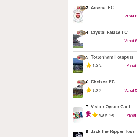
3.
Arsenal FC
Vanaf
€
4.
Crystal Palace FC
Vanaf
€
5.
Tottenham Hotspurs
5.0
Vanaf
(2)
6.
Chelsea FC
5.0
Vanaf
€
(1)
7.
Visitor Oyster Card
4.8
Vanaf
(1324)
8.
Jack the Ripper Tour