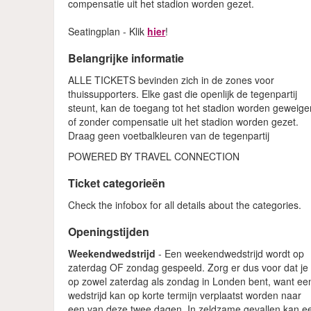
compensatie uit het stadion worden gezet.
Seatingplan - Klik
hier
!
Belangrijke informatie
ALLE TICKETS bevinden zich in de zones voor
thuissupporters. Elke gast die openlijk de tegenpartij
steunt, kan de toegang tot het stadion worden geweige
of zonder compensatie uit het stadion worden gezet.
Draag geen voetbalkleuren van de tegenpartij
POWERED BY TRAVEL CONNECTION
Ticket categorieën
Check the infobox for all details about the categories.
Openingstijden
Weekendwedstrijd
- Een weekendwedstrijd wordt op
zaterdag OF zondag gespeeld. Zorg er dus voor dat je
op zowel zaterdag als zondag in Londen bent, want ee
wedstrijd kan op korte termijn verplaatst worden naar
een van deze twee dagen. In zeldzame gevallen kan e